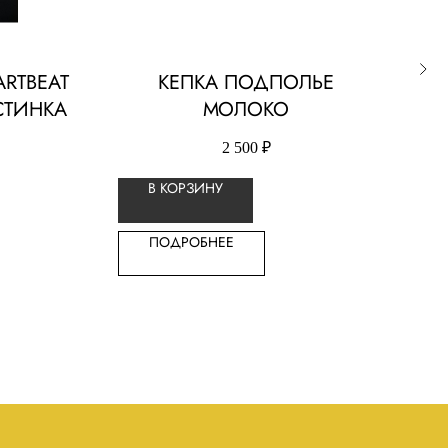
RTBEAT
КЕПКА ПОДПОЛЬЕ
СТИНКА
МОЛОКО
ПР
2 500
₽
С
В КОРЗИНУ
ПОДРОБНЕЕ