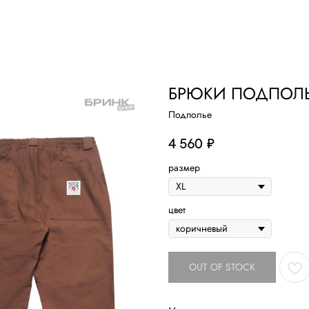
 studio
Удаление тату
Пирсинг
Фотост
БРЮКИ ПОДПОЛЬЕ
Подполье
4 560
₽
размер
цвет
OUT OF STOCK