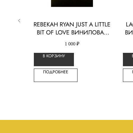
.1’
REBEKAH RYAN JUST A LITTLE
LA
ТИНКА
BIT OF LOVE ВИНИЛОВАЯ
ВИ
ПЛАСТИНКА
1 000
₽
В КОРЗИНУ
ПОДРОБНЕЕ