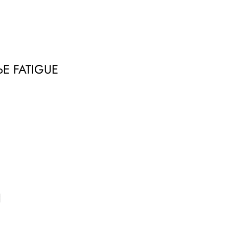
удия
Бринк Shop
+7 (4832) 420-312
 FATIGUE