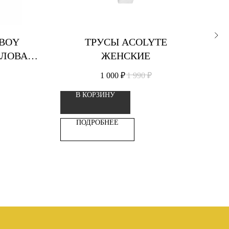
BOY
ТРУСЫ ACOLYTE
L
ИЛОВАЯ
ЖЕНСКИЕ
H
А
1 000
₽
1 990
₽
В КОРЗИНУ
ПОДРОБНЕЕ