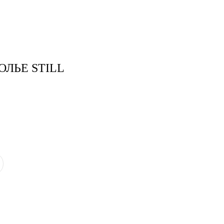
тудия
Бринк Shop
+7 (4832) 420-312
ЛЬЕ STILL