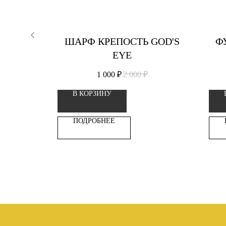
K
ШАРФ КРЕПОСТЬ GOD'S
Ф
EYE
1 000
₽
2 000
₽
В КОРЗИНУ
ПОДРОБНЕЕ