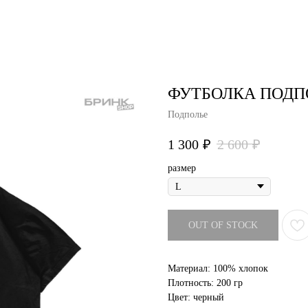
air studio
Удаление тату
Пирсинг
Фотос
ФУТБОЛКА ПОДПО
Подполье
1 300
₽
2 600
₽
размер
OUT OF STOCK
Материал: 100% хлопок
Плотность: 200 гр
Цвет: черный