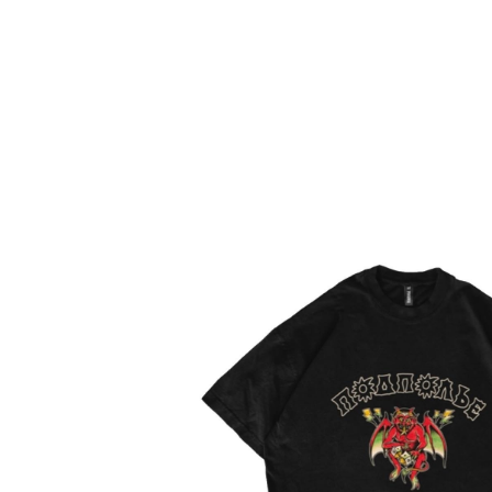
О нас
Tattoo
H