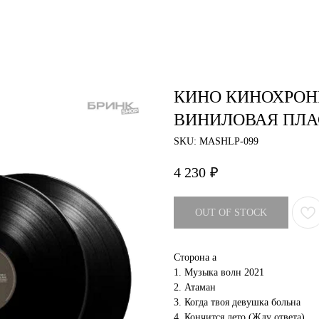
air studio
Удаление тату
Пирсинг
Фотос
КИНО КИНОХРОНИК
ВИНИЛОВАЯ ПЛ
SKU:
MASHLP-099
4 230
₽
OUT OF STOCK
Сторона a
1. Музыка волн 2021
2. Атаман
3. Когда твоя девушка больна
4. Кончится лето (Жду ответа)