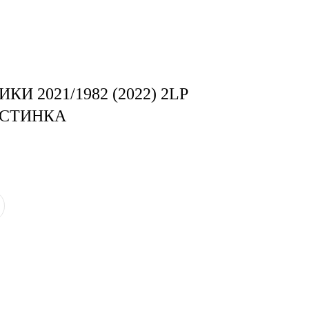
тудия
Бринк Shop
+7 (4832) 420-312
И 2021/1982 (2022) 2LP
АСТИНКА