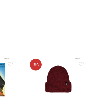
и
-50%