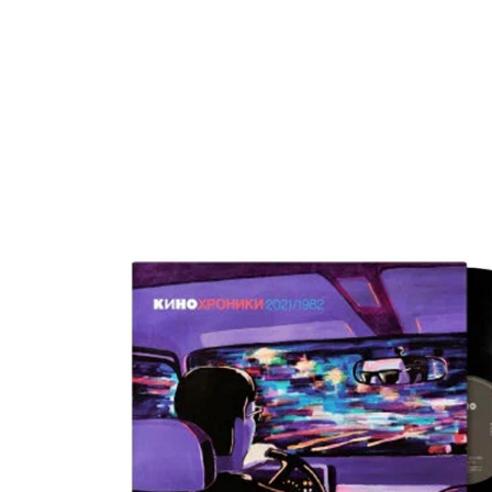
О нас
Tattoo
H