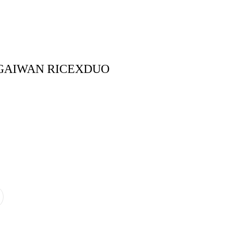
тудия
Бринк Shop
+7 (4832) 420-312
GAIWAN RICEXDUO