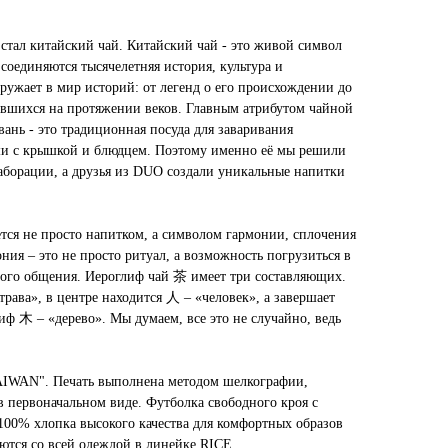
стал китайский чай. Китайский чай - это живой символ
соединяются тысячелетняя история, культура и
ружает в мир историй: от легенд о его происхождении до
вшихся на протяжении веков. Главным атрибутом чайной
вань - это традиционная посуда для заваривания
аши с крышкой и блюдцем. Поэтому именно её мы решили
лаборации, а друзья из DUO создали уникальные напитки
ется не просто напитком, а символом гармонии, сплочения
ния – это не просто ритуал, а возможность погрузиться в
ого общения. Иероглиф чай 茶 имеет три составляющих.
рава», в центре находится 人 – «человек», а завершает
ф 木 – «дерево». Мы думаем, все это не случайно, ведь
GAIWAN". Печать выполнена методом шелкографии,
в первоначальном виде. Футболка свободного кроя с
100% хлопка высокого качества для комфортных образов
ются со всей одеждой в линейке RICE.