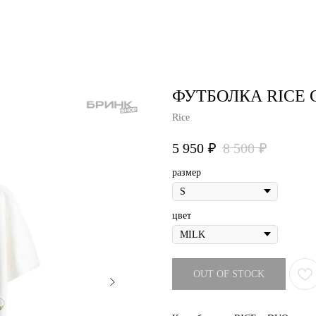
air studio
Удаление тату
Пирсинг
Фотос
ФУТБОЛКА RICE 
Rice
5 950
₽
8 500
₽
размер
цвет
OUT OF STOCK