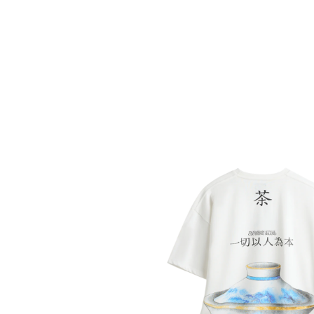
О нас
Tattoo
H