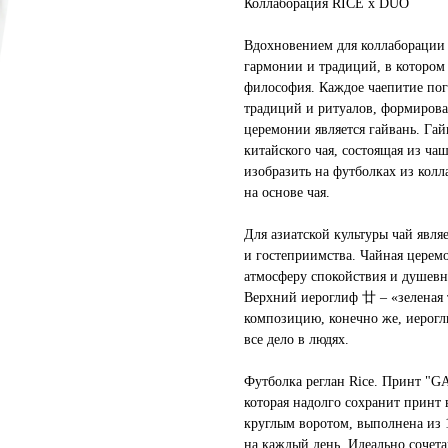
Коллаборация RICE х DUO
Вдохновением для коллаборации 
гармонии и традиций, в котором 
философия. Каждое чаепитие пог
традиций и ритуалов, формирова
церемонии является гайвань. Гай
китайского чая, состоящая из ч
изобразить на футболках из кол
на основе чая.
Для азиатской культуры чай явля
и гостеприимства. Чайная церемо
атмосферу спокойствия и душевн
Верхний иероглиф 廿 – «зеленая т
композицию, конечно же, иерогли
все дело в людях.
Футболка реглан Rice. Принт "
которая надолго сохранит принт 
круглым воротом, выполнена из 
на каждый день. Идеально сочета