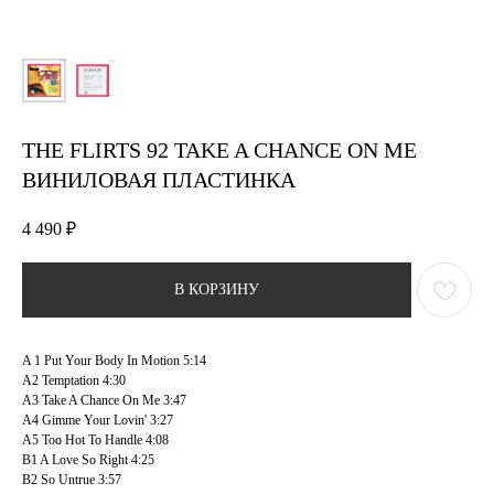
THE FLIRTS 92 TAKE A CHANCE ON ME
ВИНИЛОВАЯ ПЛАСТИНКА
4 490
₽
В КОРЗИНУ
A 1 Put Your Body In Motion 5:14
A2 Temptation 4:30
A3 Take A Chance On Me 3:47
A4 Gimme Your Lovin' 3:27
A5 Too Hot To Handle 4:08
B1 A Love So Right 4:25
B2 So Untrue 3:57