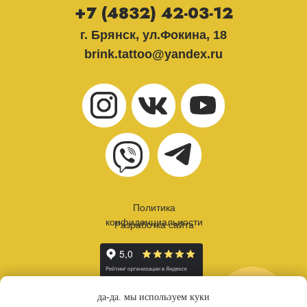
+7 (4832) 42-03-12
г. Брянск, ул.Фокина, 18
brink.tattoo@yandex.ru
Политика
конфиденциальности
Разработка сайта
онлайн
да-да. мы используем куки