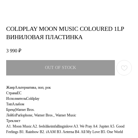
COLDPLAY MOON MUSIC COLOURED 1LP
ВИНИЛОВАЯ ПЛАСТИНКА
3 990
₽
OUT OF STOCK
ЖанрАльтернатива, поп, рок
СтранаЕС
ИсполнительColdplay
ТипАльбом
БрендWarner Bros.
ЛейблParlophone, Warner Bros., Warner Music
Треклист
A1. Moon Music A2. feelslikeimfallinginlove A3. We Pray A4. Jupiter A5. Good
Feelings B1. Rainbow B2. iAAM B3. Aeterna B4. All My Love B5. One World