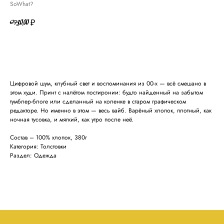
SoWhat?
6780,00
₽
В КОРЗИНУ
Цифровой шум, клубный свет и воспоминания из 00-х — всё смешано в
этом худи. Принт с налётом постиронии: будто найденный на забытом
тумблер-блоге или сделанный на коленке в старом графическом
редакторе. Но именно в этом — весь вайб. Варёный хлопок, плотный, как
ночная тусовка, и мягкий, как утро после неё.
Состав – 100% хлопок, 380г
Категория: Толстовки
Раздел: Одежда