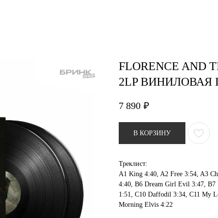
air studio
Удаление тату
Пирсинг
Фотос
FLORENCE AND T
2LP ВИНИЛОВАЯ
7 890
₽
В КОРЗИНУ
Треклист:
A1 King 4:40, A2 Free 3:54, A3 Ch
4:40, B6 Dream Girl Evil 3:47, B7 
1:51, C10 Daffodil 3:34, C11 My L
Morning Elvis 4:22