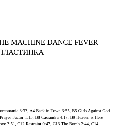
тудия
Бринк Shop
+7 (4832) 420-312
HE MACHINE DANCE FEVER
 ПЛАСТИНКА
oreomania 3:33, A4 Back in Town 3:55, B5 Girls Against God
Prayer Factor 1:13, B8 Cassandra 4:17, B9 Heaven is Here
ove 3:51, C12 Restraint 0:47, C13 The Bomb 2:44, C14