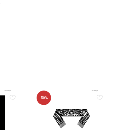
и
-50%