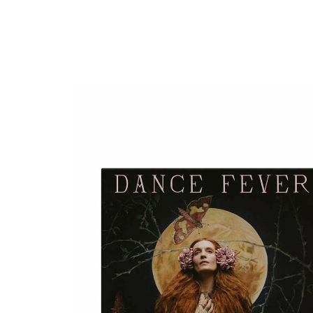
О нас
Tattoo
H