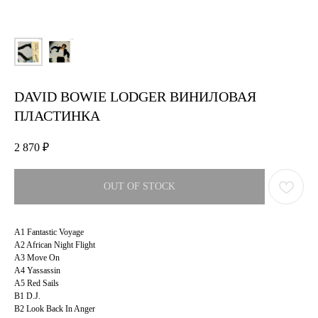
DAVID BOWIE LODGER ВИНИЛОВАЯ
ПЛАСТИНКА
2 870
₽
OUT OF STOCK
A1 Fantastic Voyage
A2 African Night Flight
A3 Move On
A4 Yassassin
A5 Red Sails
B1 D.J.
B2 Look Back In Anger