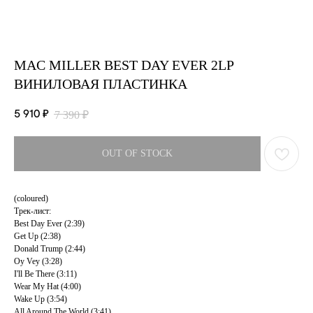
MAC MILLER BEST DAY EVER 2LP
ВИНИЛОВАЯ ПЛАСТИНКА
5 910
₽
7 390
₽
OUT OF STOCK
(coloured)
Трек-лист:
Best Day Ever (2:39)
Get Up (2:38)
Donald Trump (2:44)
Oy Vey (3:28)
I'll Be There (3:11)
Wear My Hat (4:00)
Wake Up (3:54)
All Around The World (3:41)