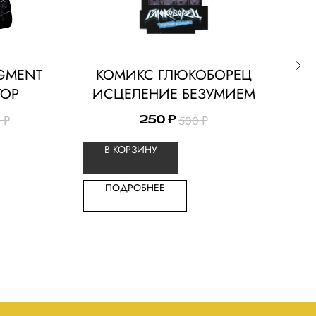
EGMENT
КОМИКС ГЛЮКОБОРЕЦ
OB
TOP
ИСЦЕЛЕНИЕ БЕЗУМИЕМ
0
₽
500
₽
250
₽
В КОРЗИНУ
ПОДРОБНЕЕ