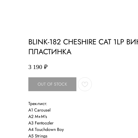
О нас
Tattoo
Hair
BLINK-182 CHESHIRE CAT 1LP 
ПЛАСТИНКА
3 190
₽
OUT OF STOCK
Трек-лист:
A1 Carousel
A2 M+M's
A3 Fentoozler
A4 Touchdown Boy
A5 Strings