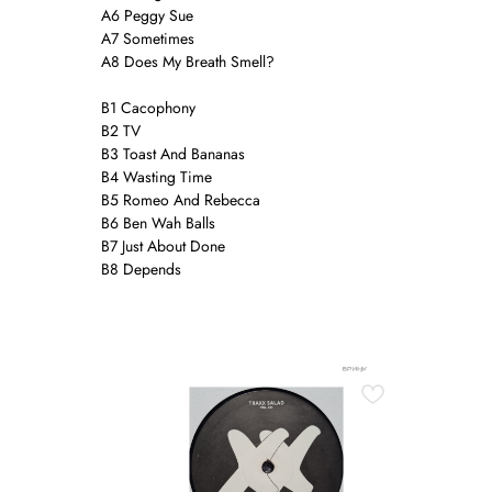
A6 Peggy Sue
A7 Sometimes
A8 Does My Breath Smell?
B1 Cacophony
B2 TV
B3 Toast And Bananas
B4 Wasting Time
B5 Romeo And Rebecca
B6 Ben Wah Balls
B7 Just About Done
B8 Depends