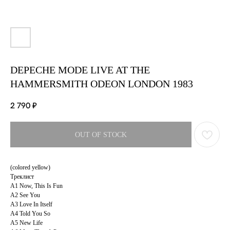
DEPECHE MODE LIVE AT THE
HAMMERSMITH ODEON LONDON 1983
2 790
₽
OUT OF STOCK
(colored yellow)
Треклист
A1 Now, This Is Fun
A2 See You
A3 Love In Itself
A4 Told You So
A5 New Life