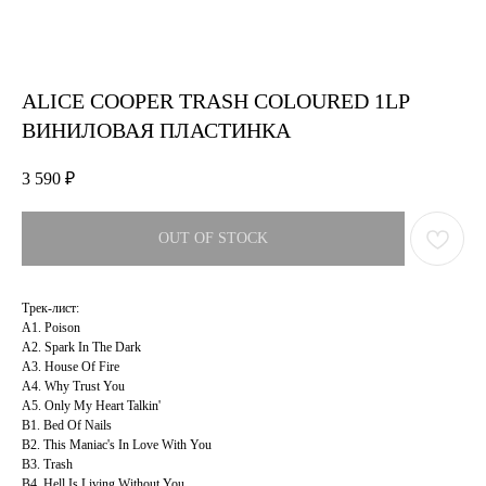
ALICE COOPER TRASH COLOURED 1LP
ВИНИЛОВАЯ ПЛАСТИНКА
3 590
₽
OUT OF STOCK
Трек-лист:
A1. Poison
A2. Spark In The Dark
A3. House Of Fire
A4. Why Trust You
A5. Only My Heart Talkin'
B1. Bed Of Nails
B2. This Maniac's In Love With You
B3. Trash
B4. Hell Is Living Without You