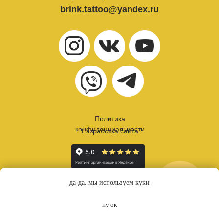
brink.tattoo@yandex.ru
Политика
конфиденциальности
Разработка сайта
онлайн
да-да. мы используем куки
запись
ну ок