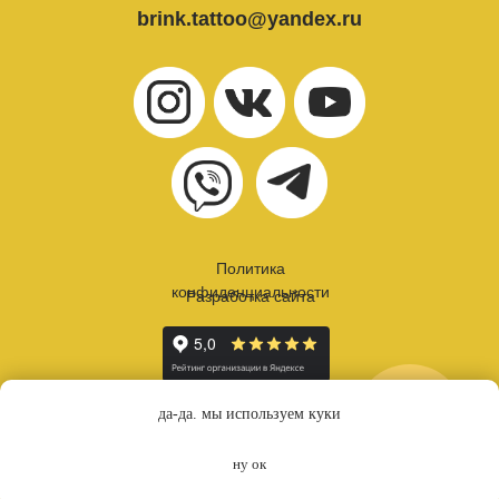
brink.tattoo@yandex.ru
Политика
конфиденциальности
Разработка сайта
онлайн
да-да. мы используем куки
запись
ну ок