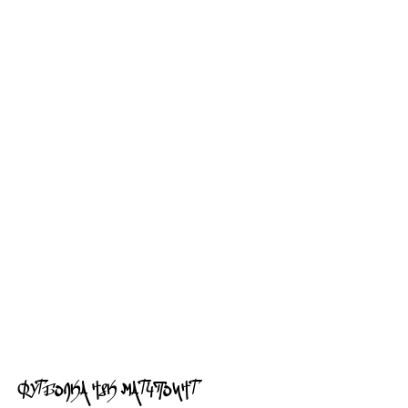
ФУТБОЛКА H8K МАТЧПОИНТ