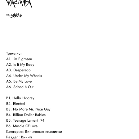
ПЛАСТИНКА
2230,00
₽
В КОРЗИНУ
Трек-лист:
A1. I'm Eighteen
A2. Is It My Body
A3. Desperado
A4. Under My Wheels
A5. Be My Lover
A6. School's Out
B1. Hello Hooray
B2. Elected
B3. No More Mr. Nice Guy
B4. Billion Dollar Babies
B5. Teenage Lament '74
B6. Muscle Of Love
Категория: Виниловые пластинки
Раздел: Винил