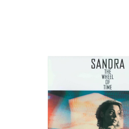
О нас
Tattoo
H