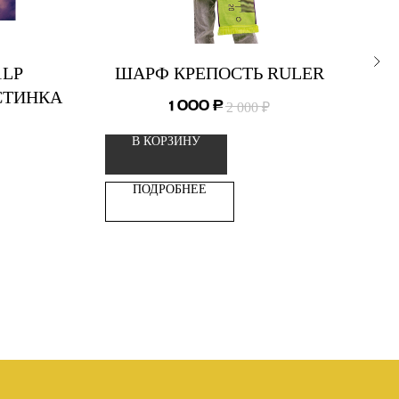
1LP
ШАРФ КРЕПОСТЬ RULER
СТИНКА
1 000
₽
2 000
₽
ME
В КОРЗИНУ
ПОДРОБНЕЕ