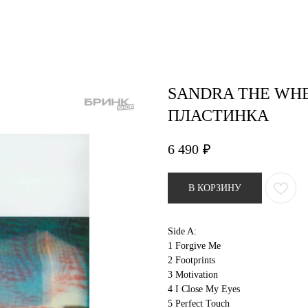
air studio
Удаление тату
Пирсинг
Фотос
SANDRA THE WHE
ПЛАСТИНКА
6 490
₽
В КОРЗИНУ
Side A:
1 Forgive Me
2 Footprints
3 Motivation
4 I Close My Eyes
5 Perfect Touch