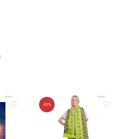
и
-50%