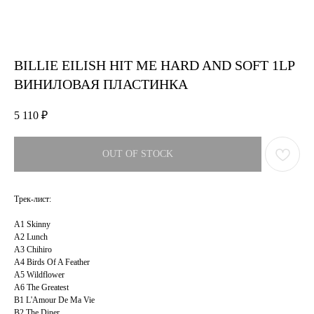
BILLIE EILISH HIT ME HARD AND SOFT 1LP
ВИНИЛОВАЯ ПЛАСТИНКА
5 110
₽
OUT OF STOCK
Трек-лист:
A1 Skinny
A2 Lunch
A3 Chihiro
A4 Birds Of A Feather
A5 Wildflower
A6 The Greatest
B1 L'Amour De Ma Vie
B2 The Diner