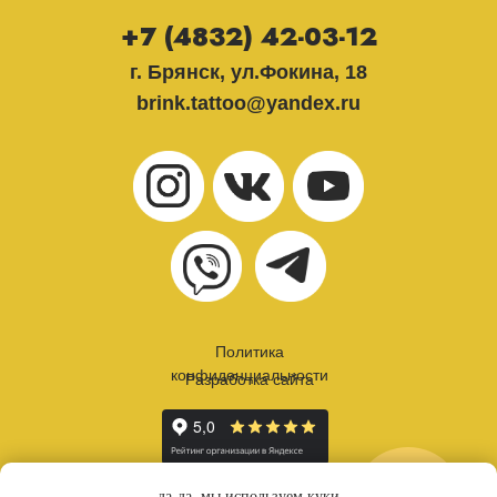
+7 (4832) 42-03-12
г. Брянск, ул.Фокина, 18
brink.tattoo@yandex.ru
Политика
конфиденциальности
Разработка сайта
онлайн
да-да. мы используем куки