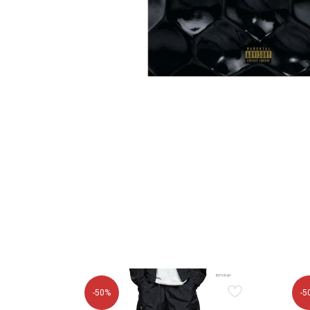
-50%
-5