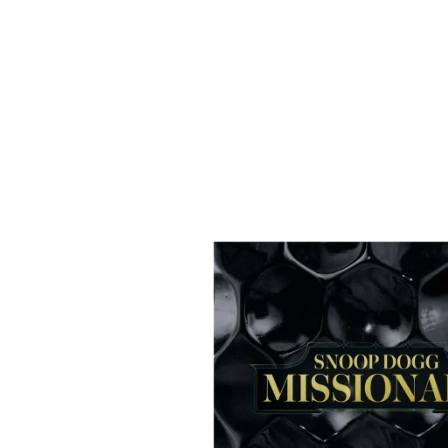
О нас
Tattoo
H