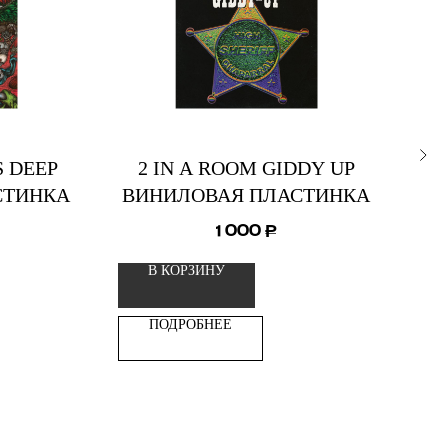
S DEEP
2 IN A ROOM GIDDY UP
R
СТИНКА
ВИНИЛОВАЯ ПЛАСТИНКА
В
1 000
₽
В КОРЗИНУ
ПОДРОБНЕЕ