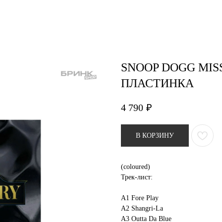
air studio
Удаление тату
Пирсинг
Фотос
SNOOP DOGG MIS
ПЛАСТИНКА
4 790
₽
В КОРЗИНУ
(coloured)
Трек-лист:
A1 Fore Play
A2 Shangri-La
A3 Outta Da Blue