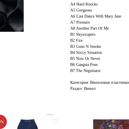
A4 Hard Knocks
A5 Gorgeous
A6 Last Dance With Mary Jane
A7 Pressure
A8 Another Part Of Me
B1 Skyscrapers
B2 Fire
B3 Gunz N Smoke
B4 Sticcy Situation
B5 Now Or Never
B6 Gangsta Pose
B7 The Negotiator
Категория: Виниловые пластинк
Раздел: Винил
0%