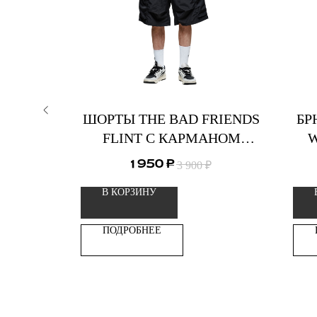
МЕШОК
ШОРТЫ THE BAD FRIENDS
БР
FLINT С КАРМАНОМ
W
НЕЙЛОН
1 950
₽
3 900
₽
В КОРЗИНУ
ПОДРОБНЕЕ