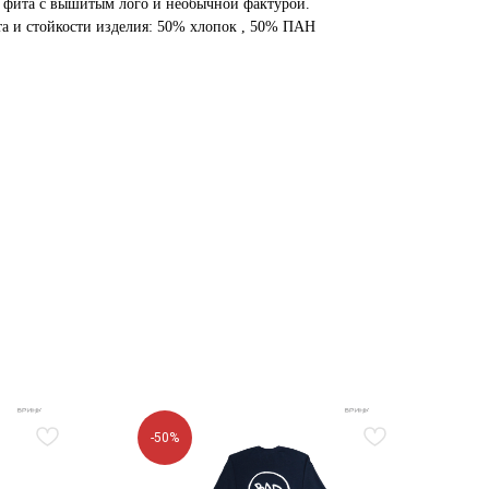
и фита c вышитым лого и необычной фактурой.
а и стойкости изделия: 50% хлопок , 50% ПАН
-50%