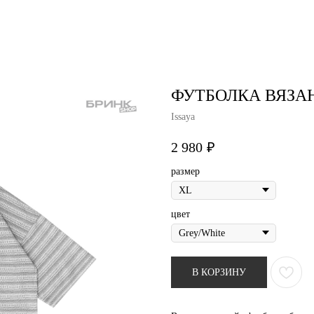
air studio
Удаление тату
Пирсинг
Фотос
ФУТБОЛКА ВЯЗА
Issaya
2 980
₽
размер
цвет
В КОРЗИНУ