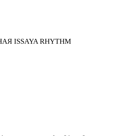
тудия
Бринк Shop
+7 (4832) 420-312
НАЯ ISSAYA RHYTHM