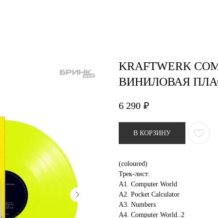
air studio
Удаление тату
Пирсинг
Фотос
KRAFTWERK COM
ВИНИЛОВАЯ ПЛ
6 290
₽
В КОРЗИНУ
(coloured)
Трек-лист:
A1. Computer World
A2. Pocket Calculator
A3. Numbers
A4. Computer World..2