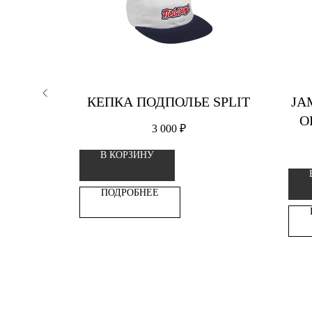
RIENDS
КЕПКА ПОДПОЛЬЕ SPLIT
JA
АНОМ
O
3 000
₽
СТОП
В КОРЗИНУ
ПОДРОБНЕЕ