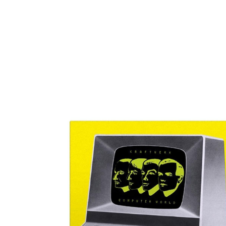
О нас
Tattoo
H