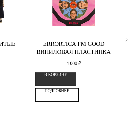
ИТЫЕ
ERRORTICA I'M GOOD
Ф
ВИНИЛОВАЯ ПЛАСТИНКА
4 000
₽
В КОРЗИНУ
ПОДРОБНЕЕ