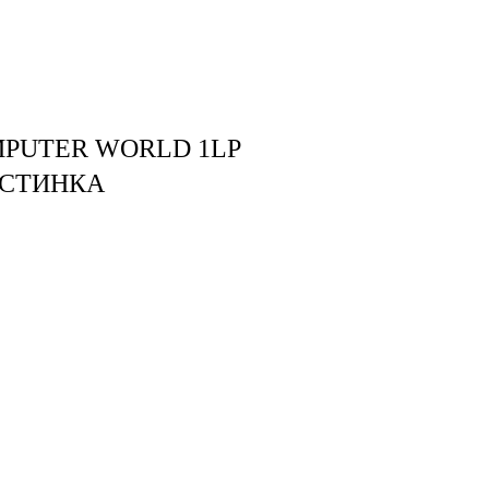
тудия
Бринк Shop
+7 (4832) 420-312
PUTER WORLD 1LP
АСТИНКА