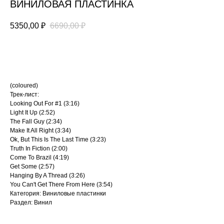
ВИНИЛОВАЯ ПЛАСТИНКА
5350,00
₽
6690,00
₽
В КОРЗИНУ
(coloured)
Трек-лист:
Looking Out For #1 (3:16)
Light It Up (2:52)
The Fall Guy (2:34)
Make It All Right (3:34)
Ok, But This Is The Last Time (3:23)
Truth In Fiction (2:00)
Come To Brazil (4:19)
Get Some (2:57)
Hanging By A Thread (3:26)
You Can't Get There From Here (3:54)
Категория: Виниловые пластинки
Раздел: Винил