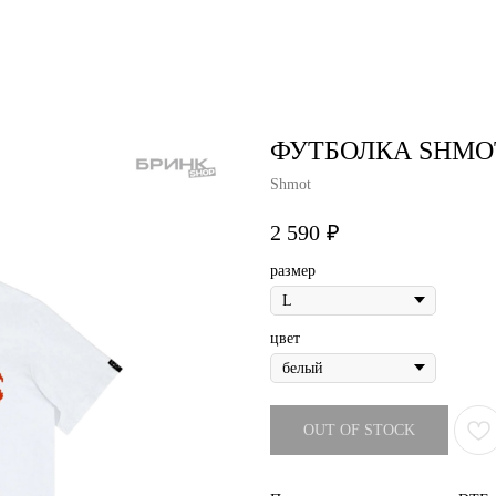
air studio
Удаление тату
Пирсинг
Фотос
ФУТБОЛКА SHMOT
Shmot
2 590
₽
размер
цвет
OUT OF STOCK