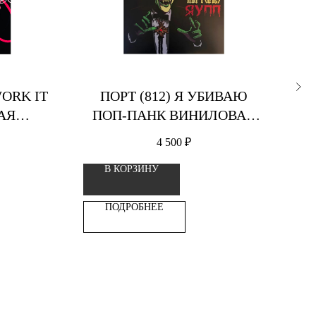
WORK IT
ПОРТ (812) Я УБИВАЮ
Ш
АЯ
ПОП-ПАНК ВИНИЛОВАЯ
А
ПЛАСТИНКА
4 500
₽
В КОРЗИНУ
ПОДРОБНЕЕ