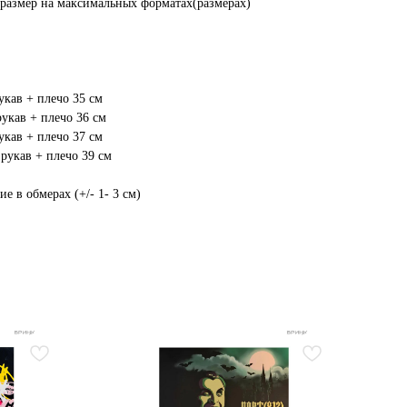
размер на максимальных форматах(размерах)
укав + плечо 35 см
рукав + плечо 36 см
укав + плечо 37 см
 рукав + плечо 39 см
 в обмерах (+/- 1- 3 см)
-