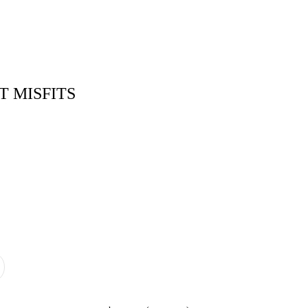
тудия
Бринк Shop
+7 (4832) 420-312
 MISFITS