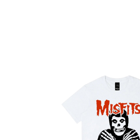
О нас
Tattoo
H