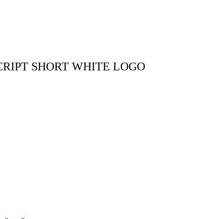
тудия
Бринк Shop
+7 (4832) 420-312
CRIPT SHORT WHITE LOGO