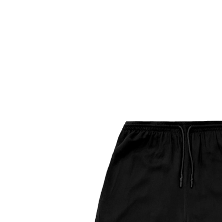
О нас
Tattoo
H