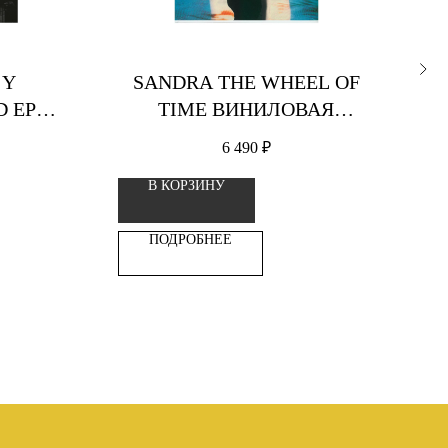
 Y
SANDRA THE WHEEL OF
O
 EP
TIME ВИНИЛОВАЯ
СТИНКА
ПЛАСТИНКА
6 490
₽
В КОРЗИНУ
ПОДРОБНЕЕ