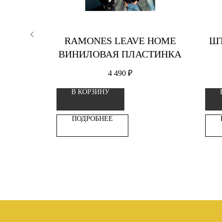
RTS &
RAMONES LEAVE HOME
ШТ
НИЛОВАЯ
ВИНИЛОВАЯ ПЛАСТИНКА
А
4 490
₽
В КОРЗИНУ
ПОДРОБНЕЕ