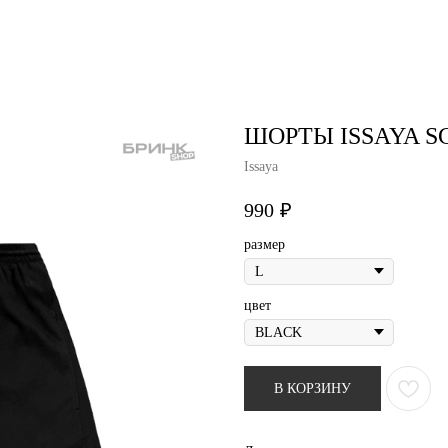
air studio
Удаление тату
Пирсинг
Фотос
ШОРТЫ ISSAYA S
Issaya
990
₽
размер
цвет
В КОРЗИНУ