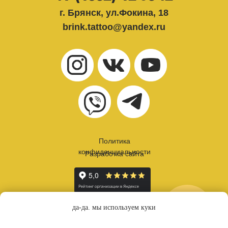
г. Брянск, ул.Фокина, 18
brink.tattoo@yandex.ru
Политика
конфиденциальности
Разработка сайта
онлайн
да-да. мы используем куки
запись