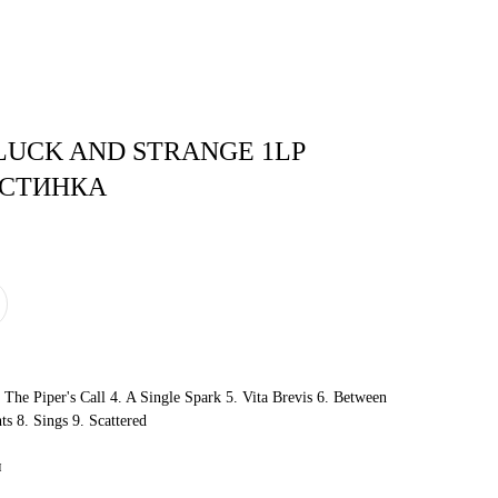
тудия
Бринк Shop
+7 (4832) 420-312
LUCK AND STRANGE 1LP
АСТИНКА
 The Piper's Call 4. A Single Spark 5. Vita Brevis 6. Between
s 8. Sings 9. Scattered
и