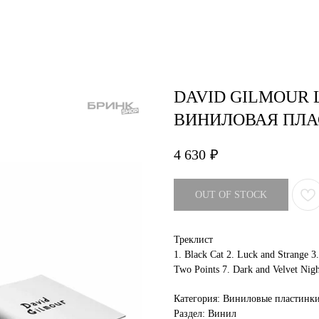
air studio
Удаление тату
Пирсинг
Фотос
DAVID GILMOUR 
ВИНИЛОВАЯ ПЛ
4 630
₽
OUT OF STOCK
Треклист
1. Black Cat 2. Luck and Strange 3.
Two Points 7. Dark and Velvet Night
Категория: Виниловые пластинк
Раздел: Винил