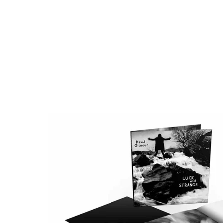
О нас
Tattoo
H