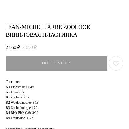
JEAN-MICHEL JARRE ZOOLOOK
ВИНИЛОВАЯ ПЛАСТИНКА
2 950
₽
3 690
₽
OUT OF STOCK
Трек лист
A1 Ethnicolor 11:49
A2 Diva 7:22
B1 Zoolook 3:52
B2 Wooloomooloo 3:18
B3 Zoolookologie 4:20
B4 Blah Blah Cafe 3:20
B5 Ethnicolor II 3:51
Категория: Виниловые пластинки