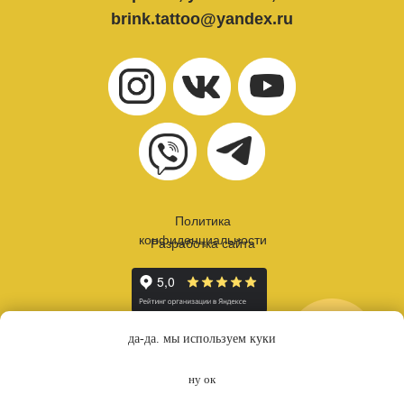
brink.tattoo@yandex.ru
Политика
конфиденциальности
Разработка сайта
онлайн
да-да. мы используем куки
запись
ну ок