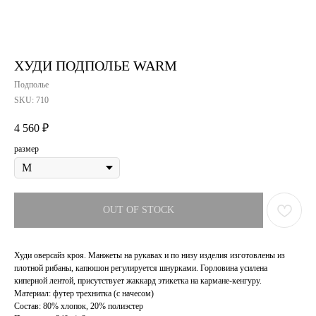
ХУДИ ПОДПОЛЬЕ WARM
Подполье
SKU:
710
4 560
₽
размер
OUT OF STOCK
Худи оверсайз кроя. Манжеты на рукавах и по низу изделия изготовлены из
плотной рибаны, капюшон регулируется шнурками. Горловина усилена
киперной лентой, присутствует жаккард этикетка на кармане-кенгуру.
Материал: футер трехнитка (с начесом)
Состав: 80% хлопок, 20% полиэстер