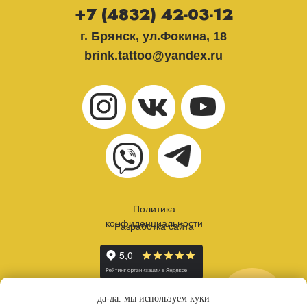
+7 (4832) 42-03-12
г. Брянск, ул.Фокина, 18
brink.tattoo@yandex.ru
Политика
конфиденциальности
Разработка сайта
онлайн
да-да. мы используем куки