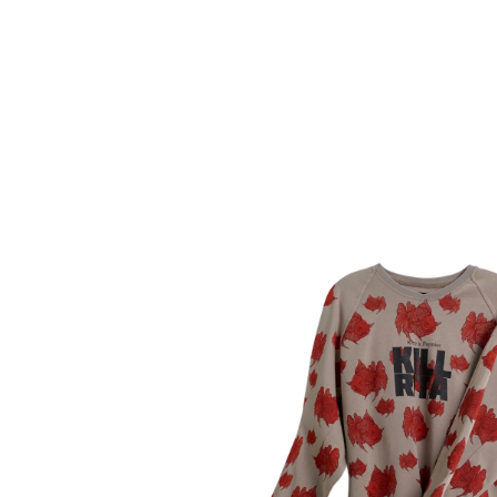
О нас
Tattoo
H