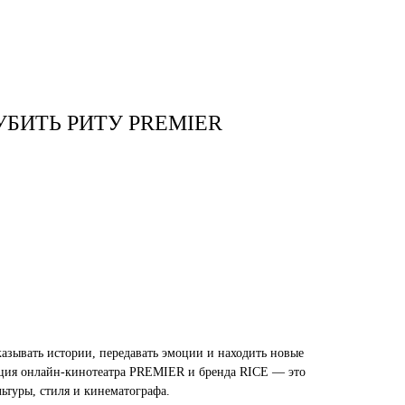
тудия
Бринк Shop
+7 (4832) 420-312
УБИТЬ РИТУ PREMIER
казывать истории, передавать эмоции и находить новые
ция онлайн-кинотеатра PREMIER и бренда RICE — это
ьтуры, стиля и кинематографа.