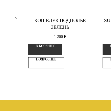
BAD
КОШЕЛЁК ПОДПОЛЬЕ
SU
LEEVE
ЗЕЛЕНЬ
IZE
1 200
₽
В КОРЗИНУ
ПОДРОБНЕЕ