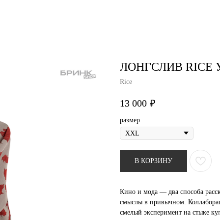
air studio
Удаление тату
Пирсинг
Фотос
ЛОНГСЛИВ RICE 
Rice
13 000
₽
размер
В КОРЗИНУ
Кино и мода — два способа расс
смыслы в привычном. Коллабора
смелый эксперимент на стыке кул