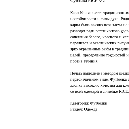
Футболка RICE KOI
Карп Кои является традиционным
настойчивости и силы духа. Родо
карпа была высоко почитаема на 
разводят ради эстетического удо
сочетания белого, красного и ч
переливов и экзотических рисунк
ярко окрашенные рыбы в традиц
целей, преодоление трудностей и
против течения.
Печать выполнена методом шелко
первоначальном виде. Футболка 
хлопка высокого качества для ко
со всей одеждой в линейке RICE
Категория: Футболки
Раздел: Одежда