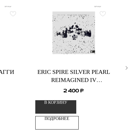
АГГИ
ERIC SPIRE SILVER PEARL
BR
REIMAGINED IV
ВИНИЛОВАЯ ПЛАСТИНКА
2 400
₽
В КОРЗИНУ
ПОДРОБНЕЕ