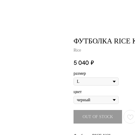
air studio
Удаление тату
Пирсинг
Фотос
ФУТБОЛКА RICE 
Rice
5 040
₽
размер
цвет
OUT OF STOCK