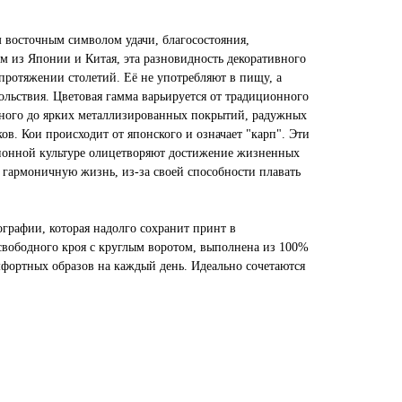
 восточным символом удачи, благосостояния,
м из Японии и Китая, эта разновидность декоративного
протяжении столетий. Её не употребляют в пищу, а
вольствия. Цветовая гамма варьируется от традиционного
ерного до ярких металлизированных покрытий, радужных
ов. Кои происходит от японского и означает "карп". Эти
ионной культуре олицетворяют достижение жизненных
 гармоничную жизнь, из-за своей способности плавать
графии, которая надолго сохранит принт в
свободного кроя с круглым воротом, выполнена из 100%
мфортных образов на каждый день. Идеально сочетаются
.