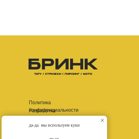
Политика
конфиденциальности
Разработка
сайта
да-да. мы используем куки
ну ок