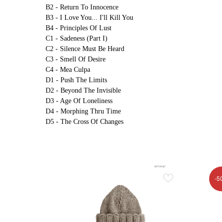
B2 - Return To Innocence
B3 - I Love You... I'll Kill You
B4 - Principles Of Lust
C1 - Sadeness (Part I)
C2 - Silence Must Be Heard
C3 - Smell Of Desire
C4 - Mea Culpa
D1 - Push The Limits
D2 - Beyond The Invisible
D3 - Age Of Loneliness
D4 - Morphing Thru Time
D5 - The Cross Of Changes
-5