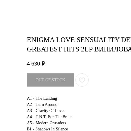
О нас
Tattoo
H
ENIGMA LOVE SENSUALITY DE
GREATEST HITS 2LP ВИНИЛО
4 630
₽
OUT OF STOCK
A1 - The Landing
A2 - Turn Around
A3 - Gravity Of Love
A4 - T.N.T. For The Brain
A5 - Modern Crusaders
B1 - Shadows In Silence