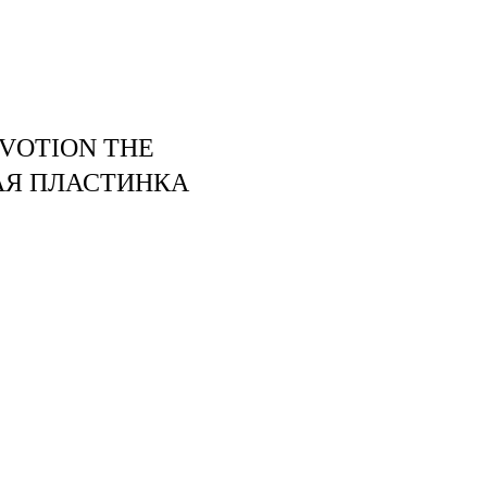
air studio
Удаление тату
Пирсинг
Фотос
VOTION THE
ВАЯ ПЛАСТИНКА