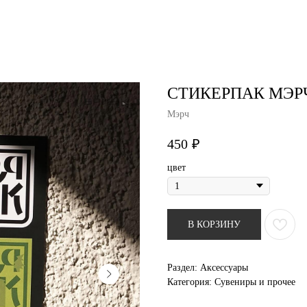
air studio
Удаление тату
Пирсинг
Фотос
СТИКЕРПАК МЭР
Мэрч
450
₽
цвет
В КОРЗИНУ
Раздел: Аксессуары
Категория: Сувениры и прочее