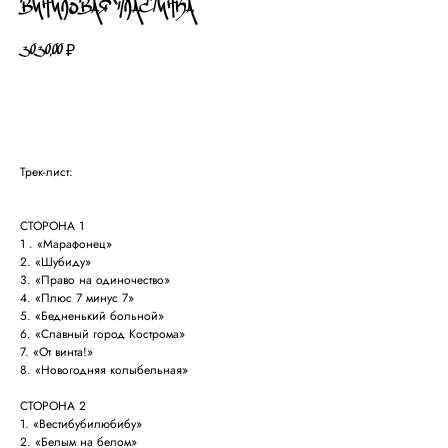
ВИНИЛОВАЯ ПЛАСТИНКА
3030,00
₽
В КОРЗИНУ
Трек-лист:
СТОРОНА 1
1 . «Марафонец»
2. «Шубиду»
3. «Право на одиночество»
4. «Плюс 7 минус 7»
5. «Бедненький больной»
6. «Славный город Кострома»
7. «От винта!»
8. «Новогодняя колыбельная»
СТОРОНА 2
1. «Вестибубилюбибу»
2. «Белым на белом»