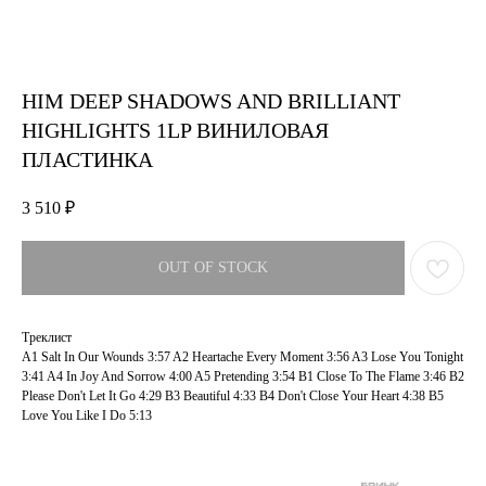
HIM DEEP SHADOWS AND BRILLIANT
HIGHLIGHTS 1LP ВИНИЛОВАЯ
ПЛАСТИНКА
3 510
₽
OUT OF STOCK
Треклист
A1 Salt In Our Wounds 3:57 A2 Heartache Every Moment 3:56 A3 Lose You Tonight
3:41 A4 In Joy And Sorrow 4:00 A5 Pretending 3:54 B1 Close To The Flame 3:46 B2
Please Don't Let It Go 4:29 B3 Beautiful 4:33 B4 Don't Close Your Heart 4:38 B5
Love You Like I Do 5:13