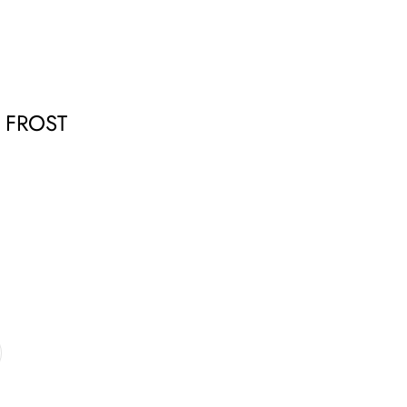
студия
Бринк Shop
+7 (4832) 420-312
 FROST