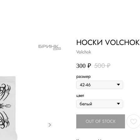
air studio
Удаление тату
Пирсинг
Фото
НОСКИ VOLCHOK
Volchok
500
₽
300
₽
размер
цвет
OUT OF STOCK