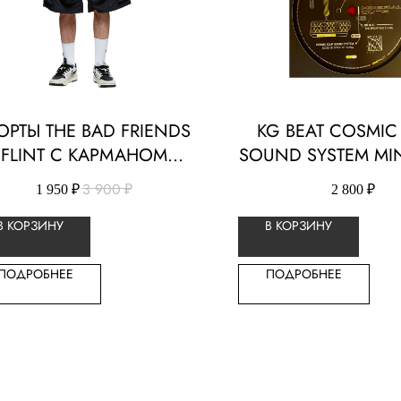
РТЫ THE BAD FRIENDS
KG BEAT COSMIC
FLINT С КАРМАНОМ
SOUND SYSTEM MI
НЕЙЛОН
ВИНИЛОВАЯ ПЛА
3 900
₽
1 950
₽
2 800
₽
В КОРЗИНУ
В КОРЗИНУ
ПОДРОБНЕЕ
ПОДРОБНЕЕ