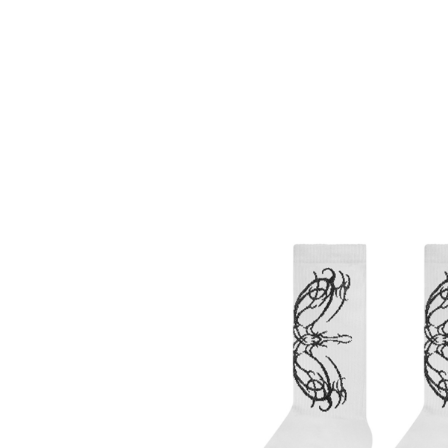
О нас
Tattoo
H