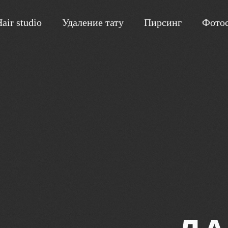
air studio
Удаление тату
Пирсинг
Фотос