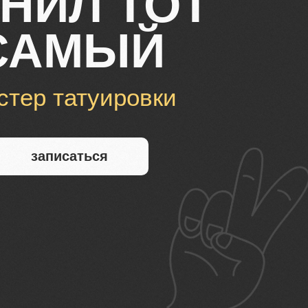
НИЛ ТОТ
САМЫЙ
стер татуировки
записаться