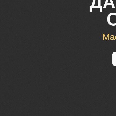
ДА
Ма