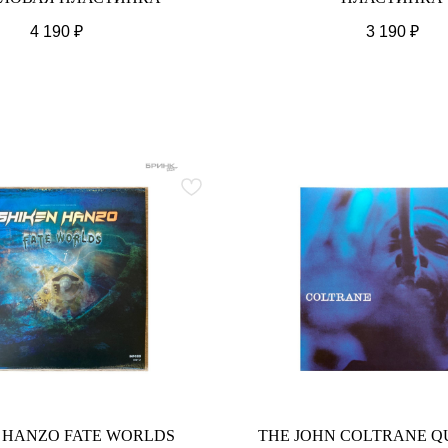
4 190
₽
3 190
₽
 HANZO FATE WORLDS
THE JOHN COLTRANE Q